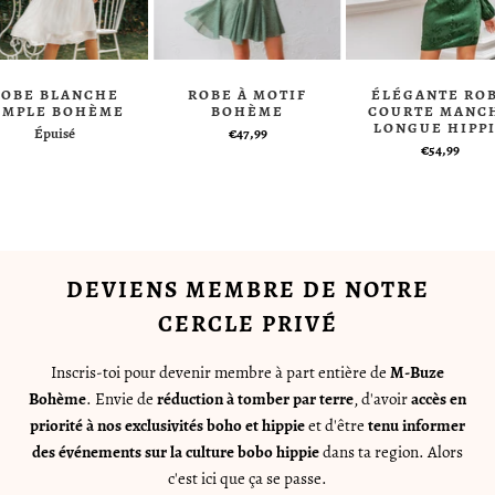
ROBE BLANCHE
ROBE À MOTIF
ÉLÉGANTE RO
IMPLE BOHÈME
BOHÈME
COURTE MANC
LONGUE HIPP
Épuisé
€47,99
€54,99
DEVIENS MEMBRE DE NOTRE
CERCLE PRIVÉ
Inscris-toi pour devenir membre à part entière de
M-Buze
Bohème
. Envie de
réduction à tomber par terre
, d'avoir
accès en
priorité à nos exclusivités boho et hippie
et d'être
tenu informer
des événements sur la culture bobo hippie
dans ta region. Alors
c'est ici que ça se passe.