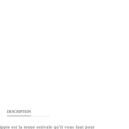
S
M
L
XL
QUANTITÉ
AJOUTER À MON PANIER
DESCRIPTION
ippie est la tenue estivale qu'il vous faut pour