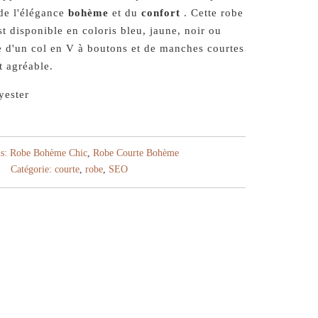
 de l'élégance
bohème
et du
confort
. Cette robe
t disponible en coloris bleu, jaune, noir ou
e d'un col en V à boutons et de manches courtes
t agréable.
yester
s:
Robe Bohème Chic
,
Robe Courte Bohème
Catégorie:
courte
,
robe
,
SEO