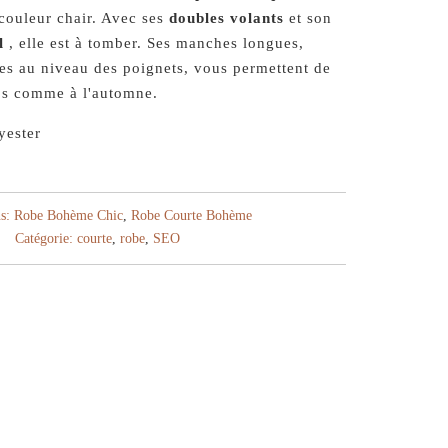
 couleur chair. Avec ses
doubles volants
et son
l
, elle est à tomber. Ses manches longues,
ées au niveau des poignets, vous permettent de
ps comme à l'automne.
yester
s:
Robe Bohème Chic
,
Robe Courte Bohème
Catégorie:
courte
,
robe
,
SEO