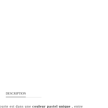
S
M
L
XL
QUANTITÉ
AJOUTER À MON PANIER
DESCRIPTION
ourte est dans une
couleur pastel unique
, entre