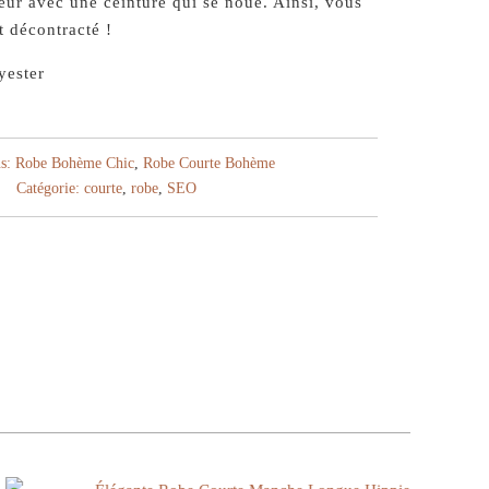
leur avec une ceinture qui se noue. Ainsi, vous
t décontracté !
yester
s:
Robe Bohème Chic
,
Robe Courte Bohème
Catégorie:
courte
,
robe
,
SEO