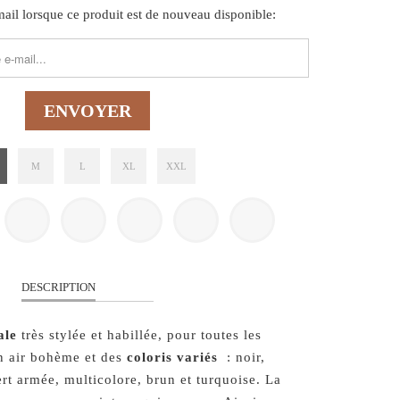
il lorsque ce produit est de nouveau disponible:
FORM.DESCRIPTION:
M
L
XL
XXL
DESCRIPTION
ale
très stylée et habillée, pour toutes les
n air bohème et des
coloris variés
: noir,
rt armée, multicolore, brun et turquoise. La