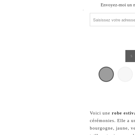
TRANSLATION
Envoyez-moi un ma
MISSING:
FR.PRODUCTS.NOTIFY_
S
Voici une
robe estiv
cérémonies. Elle a u
bourgogne, jaune, ve