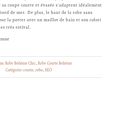
t sa coupe courte et évasée s'adaptent idéalement
bord de mer. De plus, le haut de la robe sans
our la porter avec un maillot de bain et son colori
hes très estival.
onne
ns:
Robe Bohème Chic
,
Robe Courte Bohème
Catégorie:
courte
,
robe
,
SEO