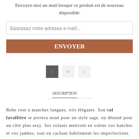
TRANSLATION
Envoyez-moi un mail lorsque ce produit est de nouveau
MISSING:
disponible:
FR.PRODUCTS.NOTIFY_FORM.DESCRIPTION:
S
M
L
DESCRIPTION
Robe rose à manches longues, très élégante. Son
col
lavallière
se portera noué pour un style sage, ou dénoué pour
un côté plus sexy. Ses volants mettront en valeur vos hanches
et vos jambes, tout en cachant habilement les imperfections.