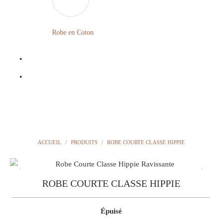
LONGUE
FLEURIE
Robe
Courte
Robe en Coton
ROBE
Bohème
BOHÈME
GRANDE
Notre
TAILLE
Blog
Question
?
ACCUEIL
/
PRODUITS
/
ROBE COURTE CLASSE HIPPIE
ROBE COURTE CLASSE HIPPIE
Épuisé