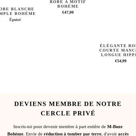
ROBE À MOTIF
BOHÈME
OBE BLANCHE
€47,99
IMPLE BOHÈME
Épuisé
ÉLÉGANTE RO
COURTE MANC
LONGUE HIPP
€54,99
DEVIENS MEMBRE DE NOTRE
CERCLE PRIVÉ
Inscris-toi pour devenir membre à part entière de
M-Buze
Bohème
. Envie de
réduction à tomber par terre
, d'avoir
accès