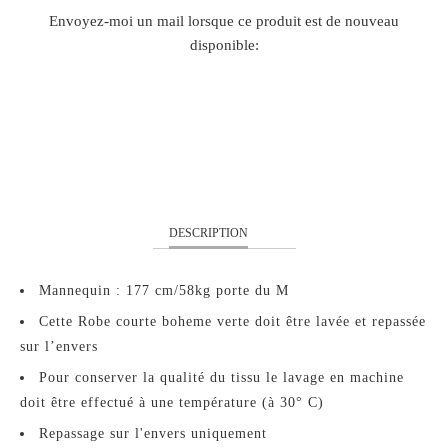
TRANSLATION
Envoyez-moi un mail lorsque ce produit est de nouveau
MISSING:
disponible:
FR.PRODUCTS.NOTIFY_FORM.DESCRIPTION:
S
M
L
DESCRIPTION
Mannequin : 177 cm/58kg porte du M
Cette Robe courte boheme verte doit être lavée et repassée
sur l’envers
Pour conserver la qualité du tissu le lavage en machine
doit être effectué à une température (à 30° C)
Repassage sur l'envers uniquement