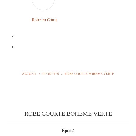
LONGUE
FLEURIE
Robe en Coton
ROBE
BOHÈME
GRANDE
Notre
TAILLE
Blog
Question
ACCUEIL
/
PRODUITS
/
ROBE COURTE BOHEME VERTE
?
ROBE COURTE BOHEME VERTE
Épuisé