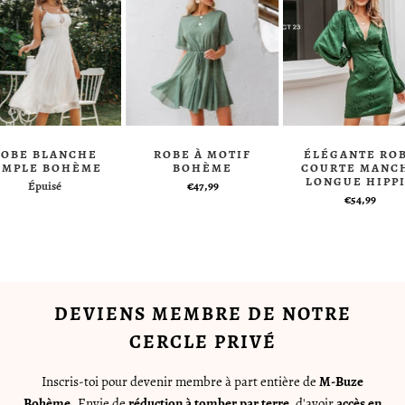
ROBE BLANCHE
ROBE À MOTIF
ÉLÉGANTE RO
IMPLE BOHÈME
BOHÈME
COURTE MANC
LONGUE HIPP
Épuisé
€47,99
€54,99
DEVIENS MEMBRE DE NOTRE
CERCLE PRIVÉ
Inscris-toi pour devenir membre à part entière de
M-Buze
Bohème
. Envie de
réduction à tomber par terre
, d'avoir
accès en