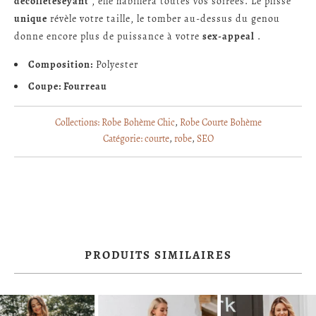
décolleté
seyant
, elle habillera toutes vos soirées. Le plissé
unique
révèle votre taille, le tomber au-dessus du genou
donne encore plus de puissance à votre
sex-appeal
.
Composition:
Polyester
Coupe: Fourreau
Collections:
Robe Bohème Chic
,
Robe Courte Bohème
Catégorie:
courte
,
robe
,
SEO
PRODUITS SIMILAIRES