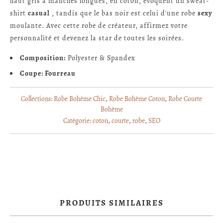
haut gris à manches longues, en coton, évoquent un sweat-
shirt
casual
, tandis que le bas noir est celui d'une robe
sexy
moulante. Avec cette robe de créateur, affirmez votre
personnalité et devenez la star de toutes les soirées.
Composition:
Polyester & Spandex
Coupe: Fourreau
Collections:
Robe Bohème Chic
,
Robe Bohème Coton
,
Robe Courte
Bohème
Catégorie:
coton
,
courte
,
robe
,
SEO
PRODUITS SIMILAIRES