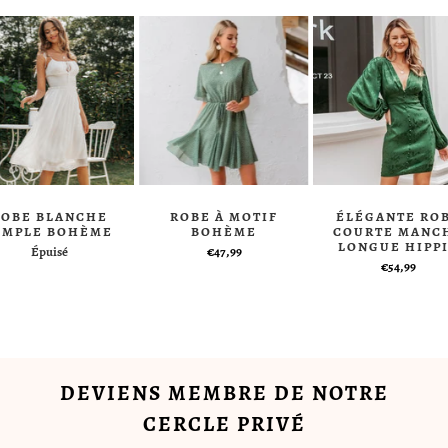
ROBE BLANCHE
ROBE À MOTIF
ÉLÉGANTE RO
IMPLE BOHÈME
BOHÈME
COURTE MANC
LONGUE HIPP
Épuisé
€47,99
€54,99
DEVIENS MEMBRE DE NOTRE
CERCLE PRIVÉ