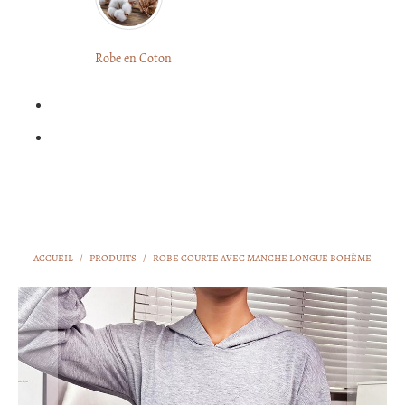
LONGUE
FLEURIE
Robe
Courte
Robe en Coton
ROBE
Bohème
BOHÈME
GRANDE
Notre
TAILLE
Blog
Question
?
ACCUEIL
/
PRODUITS
/
ROBE COURTE AVEC MANCHE LONGUE BOHÈME