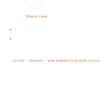
LONGUE
FLEURIE
Robe en Coton
ROBE
BOHÈME
GRANDE
Notre
TAILLE
Blog
Question
ACCUEIL
/
PRODUITS
/
ROBE BOHÈME ÉTÉ BLANCHE À FLEUR
?