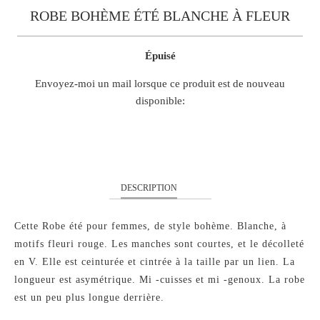
ROBE BOHÈME ÉTÉ BLANCHE À FLEUR
Épuisé
TRANSLATION
Envoyez-moi un mail lorsque ce produit est de nouveau
MISSING:
disponible:
FR.PRODUCTS.NOTIFY_FORM.DESCRIPTION:
S
M
L
DESCRIPTION
Cette Robe été pour femmes, de style bohème. Blanche, à
motifs fleuri rouge. Les manches sont courtes, et le décolleté
en V. Elle est ceinturée et cintrée à la taille par un lien. La
longueur est asymétrique. Mi -cuisses et mi -genoux. La robe
est un peu plus longue derrière.