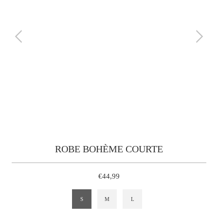
ROBE BOHÈME COURTE
€44,99
S
M
L