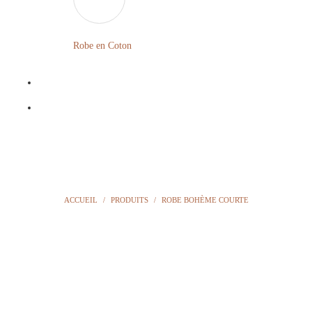
LONGUE
FLEURIE
Robe
Courte
Robe en Coton
ROBE
Bohème
BOHÈME
GRANDE
Notre
TAILLE
Blog
Question
?
ACCUEIL
/
PRODUITS
/
ROBE BOHÈME COURTE