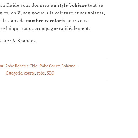
issu fluide vous donnera un
style bohème
tout au
n col en V, son noeud à la ceinture et ses volants,
ible dans de
nombreux coloris
pour vous
 celui qui vous accompagnera idéalement.
ester & Spandex
ns:
Robe Bohème Chic
,
Robe Courte Bohème
Catégorie:
courte
,
robe
,
SEO