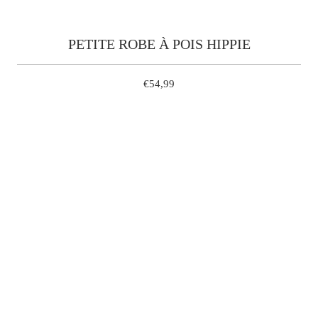
PETITE ROBE À POIS HIPPIE
€54,99
L
QUANTITÉ
AJOUTER À MON PANIER