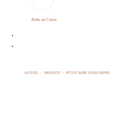
LONGUE
FLEURIE
Robe en Coton
ROBE
BOHÈME
GRANDE
Notre
TAILLE
Blog
Question
ACCUEIL
/
PRODUITS
/
PETITE ROBE À POIS HIPPIE
?