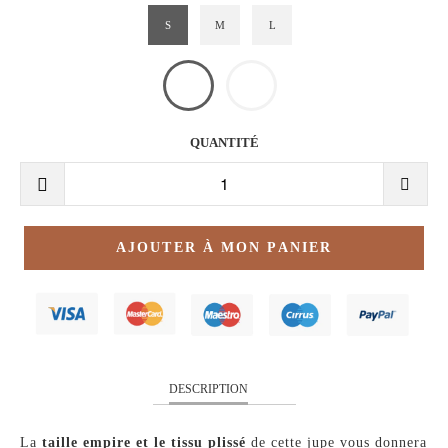
S
M
L
QUANTITÉ
AJOUTER À MON PANIER
DESCRIPTION
La
taille empire et le tissu plissé
de cette jupe vous donnera