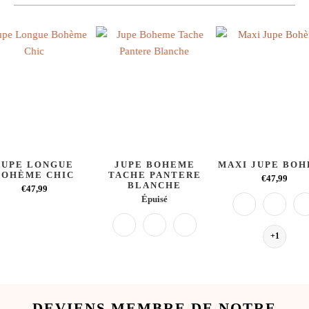
JUPE LONGUE
JUPE BOHEME
MAXI JUPE BO
BOHÈME CHIC
TACHE PANTERE
€47,99
BLANCHE
€47,99
Épuisé
+1
DEVIENS MEMBRE DE NOTRE