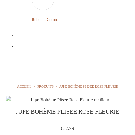
LONGUE
FLEURIE
Robe
Courte
Robe en Coton
ROBE
Bohème
BOHÈME
GRANDE
Notre
TAILLE
Blog
Question
?
ACCUEIL
/
PRODUITS
/
JUPE BOHÈME PLISEE ROSE FLEURIE
JUPE BOHÈME PLISEE ROSE FLEURIE
€52,99