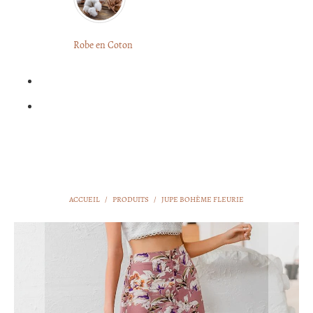
LONGUE
FLEURIE
Robe
Courte
Robe en Coton
ROBE
Bohème
BOHÈME
GRANDE
Notre
TAILLE
Blog
Question
?
ACCUEIL
/
PRODUITS
/
JUPE BOHÈME FLEURIE