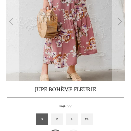
JUPE BOHÈME FLEURIE
€40,99
S
M
L
XL