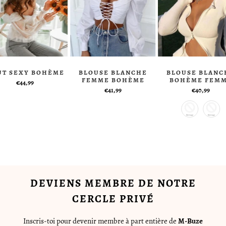
UT SEXY BOHÈME
BLOUSE BLANCHE
BLOUSE BLANC
FEMME BOHÈME
BOHÈME FEM
€44,99
€41,99
€40,99
DEVIENS MEMBRE DE NOTRE
CERCLE PRIVÉ
Inscris-toi pour devenir membre à part entière de
M-Buze