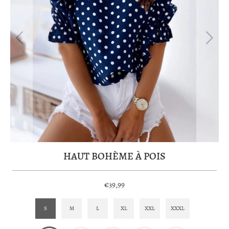
HAUT BOHÈME À POIS
€39,99
S
M
L
XL
XXL
XXXL