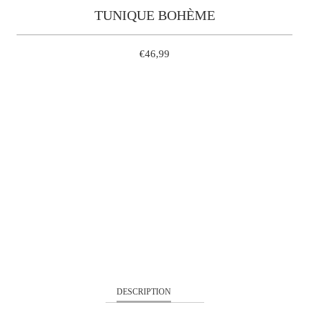
TUNIQUE BOHÈME
€46,99
S
M
L
XL
QUANTITÉ
AJOUTER À MON PANIER
DESCRIPTION