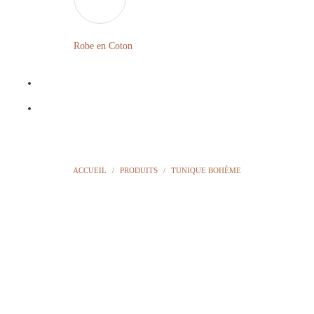
LONGUE
FLEURIE
Robe en Coton
ROBE
BOHÈME
GRANDE
Notre
TAILLE
Blog
Question
ACCUEIL
/
PRODUITS
/
TUNIQUE BOHÈME
?