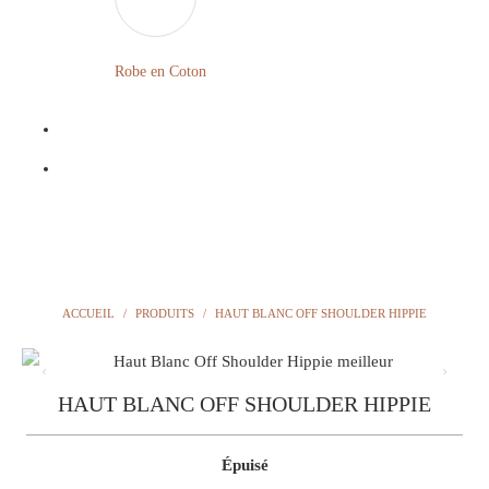
LONGUE
FLEURIE
Robe
Courte
Robe en Coton
ROBE
Bohème
BOHÈME
GRANDE
Notre
TAILLE
Blog
Question
?
ACCUEIL
/
PRODUITS
/
HAUT BLANC OFF SHOULDER HIPPIE
HAUT BLANC OFF SHOULDER HIPPIE
Épuisé