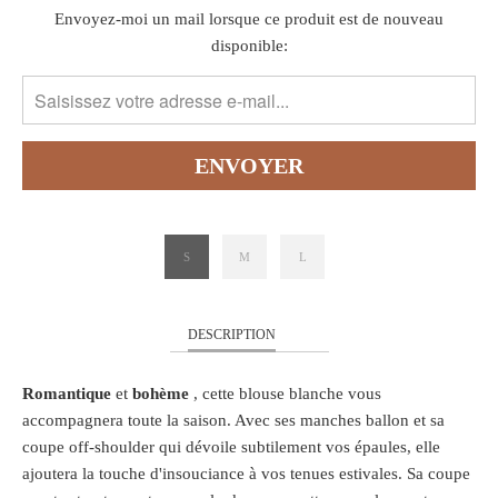
TRANSLATION
Envoyez-moi un mail lorsque ce produit est de nouveau
MISSING:
disponible:
FR.PRODUCTS.NOTIFY_FORM.DESCRIPTION:
S
M
L
DESCRIPTION
Romantique
et
bohème
, cette blouse blanche vous
accompagnera toute la saison. Avec ses manches ballon et sa
coupe off-shoulder qui dévoile subtilement vos épaules, elle
ajoutera la touche d'insouciance à vos tenues estivales. Sa coupe