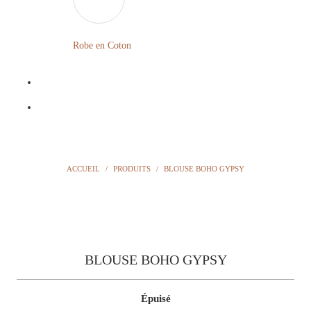
LONGUE
FLEURIE
Robe en Coton
ROBE
BOHÈME
GRANDE
Notre
TAILLE
Blog
Question
ACCUEIL
/
PRODUITS
/
BLOUSE BOHO GYPSY
?
BLOUSE BOHO GYPSY
Épuisé