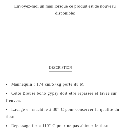
TRANSLATION
Envoyez-moi un mail lorsque ce produit est de nouveau
MISSING:
disponible:
FR.PRODUCTS.NOTIFY_FORM.DESCRIPTION:
XS
S
M
L
DESCRIPTION
Mannequin : 174 cm/57kg porte du M
Cette Blouse boho gypsy doit être repassée et lavée sur
l’envers
Lavage en machine à 30° C pour conserver la qualité du
tissu
Repassage fer a 110° C pour ne pas abimer le tissu