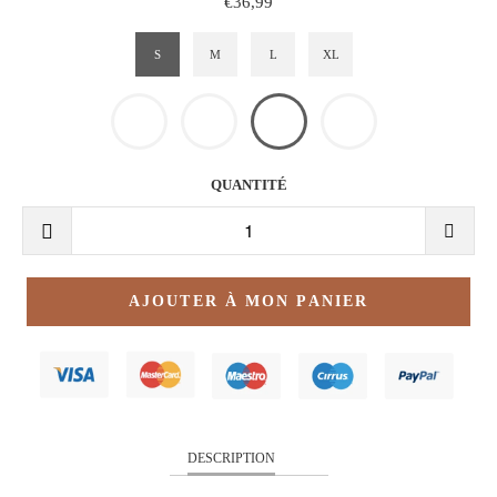
€36,99
S
M
L
XL
QUANTITÉ
AJOUTER À MON PANIER
DESCRIPTION