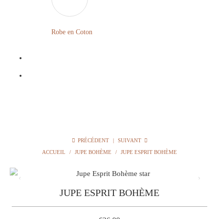
LONGUE
FLEURIE
Robe
Courte
Robe en Coton
ROBE
Bohème
BOHÈME
GRANDE
Notre
TAILLE
Blog
Question
?
PRÉCÉDENT
|
SUIVANT
ACCUEIL
/
JUPE BOHÈME
/
JUPE ESPRIT BOHÈME
JUPE ESPRIT BOHÈME