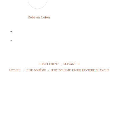
LONGUE
FLEURIE
Robe en Coton
ROBE
BOHÈME
GRANDE
Notre
TAILLE
Blog
Question
PRÉCÉDENT
|
SUIVANT
?
ACCUEIL
/
JUPE BOHÈME
/
JUPE BOHEME TACHE PANTERE BLANCHE