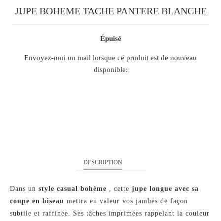
JUPE BOHEME TACHE PANTERE BLANCHE
Épuisé
TRANSLATION
Envoyez-moi un mail lorsque ce produit est de nouveau
MISSING:
disponible:
FR.PRODUCTS.NOTIFY_FORM.DESCRIPTION:
S
M
L
XL
DESCRIPTION
Dans un
style casual bohème
, cette
jupe longue avec sa
coupe en biseau
mettra en valeur vos jambes de façon
subtile et raffinée. Ses tâches imprimées rappelant la couleur