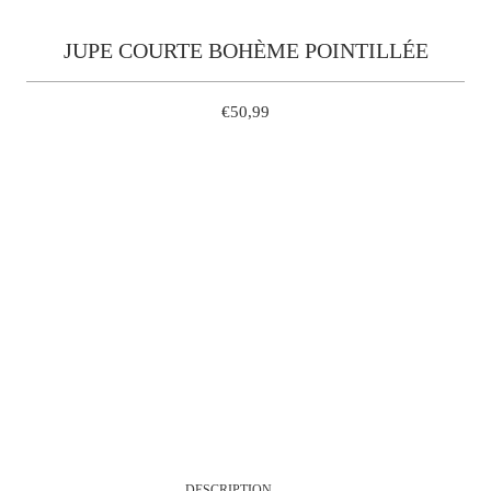
JUPE COURTE BOHÈME POINTILLÉE
€50,99
S
M
L
QUANTITÉ
AJOUTER À MON PANIER
DESCRIPTION