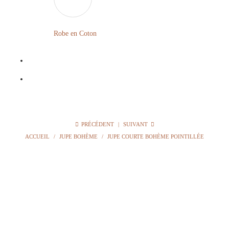
LONGUE
FLEURIE
Robe en Coton
ROBE
BOHÈME
GRANDE
Notre
TAILLE
Blog
Question
PRÉCÉDENT
|
SUIVANT
?
ACCUEIL
/
JUPE BOHÈME
/
JUPE COURTE BOHÈME POINTILLÉE