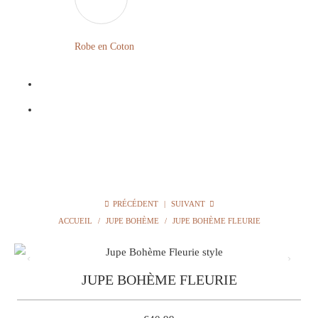
LONGUE
FLEURIE
Robe
Courte
Robe en Coton
ROBE
Bohème
BOHÈME
GRANDE
Notre
TAILLE
Blog
Question
?
PRÉCÉDENT
|
SUIVANT
ACCUEIL
/
JUPE BOHÈME
/
JUPE BOHÈME FLEURIE
JUPE BOHÈME FLEURIE