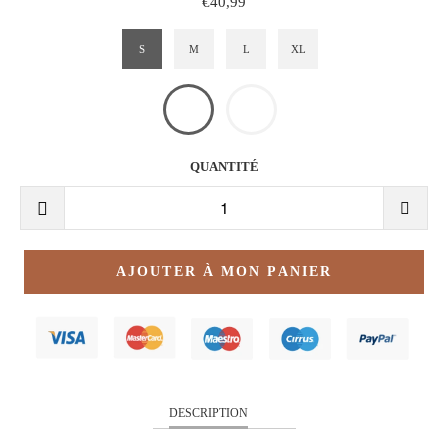
€40,99
S
M
L
XL
QUANTITÉ
AJOUTER À MON PANIER
DESCRIPTION