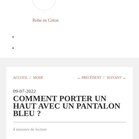
LONGUE
FLEURIE
Robe en Coton
ROBE
BOHÈME
GRANDE
Notre
TAILLE
Blog
Question
ACCUEIL
/
MODE
← PRÉCÉDENT
/
SUIVANT →
?
09-07-2022
COMMENT PORTER UN
HAUT AVEC UN PANTALON
BLEU ?
4 minutes de lecture