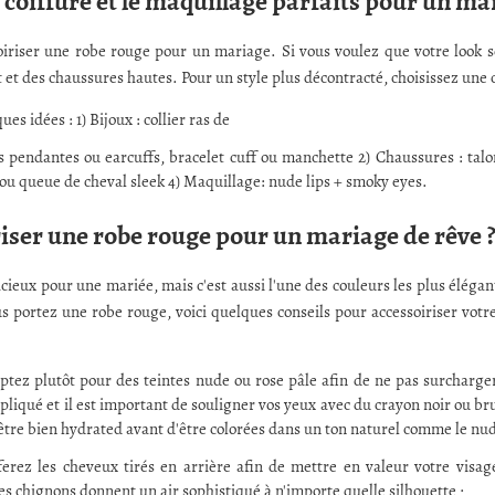
coiffure et le maquillage parfaits pour un ma
soiriser une robe rouge pour un mariage. Si vous voulez que votre look so
 et des chaussures hautes. Pour un style plus décontracté, choisissez une 
ues idées : 1) Bijoux : collier ras de
es pendantes ou earcuffs, bracelet cuff ou manchette 2) Chaussures : talon
 ou queue de cheval sleek 4) Maquillage: nude lips + smoky eyes.
ser une robe rouge pour un mariage de rêve 
cieux pour une mariée, mais c'est aussi l'une des couleurs les plus élégan
s portez une robe rouge, voici quelques conseils pour accessoiriser votre 
ptez plutôt pour des teintes nude ou rose pâle afin de ne pas surcharge
iqué et il est important de souligner vos yeux avec du crayon noir ou bru
tre bien hydrated avant d'être colorées dans un ton naturel comme le nude
éferez les cheveux tirés en arrière afin de mettre en valeur votre visag
s chignons donnent un air sophistiqué à n'importe quelle silhouette ;