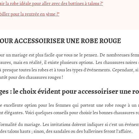
r la robe idéale pour aller avec des bottines à talons ?"
ller pour la rentrée en 3ème ?"
POUR ACCESSOIRISER UNE ROBE ROUGE
ur un mariage est plus facile que vous ne le pensez. De nombreuses femme
sures, mais en réalité, il existe plusieurs options. Les chaussures noires
 à presque toutes les robes et à tous les types d'événements. Cependant, s
lutôt pour des chaussures rouges !
es : le choix évident pour accessoiriser une r
e excellente option pour les femmes qui portent une robe rouge à un m
ant élégantes. Voici quelques conseils pour choisir les bonnes chaussures r
ormalité du mariage. Les invitations doivent indiquer si c'est un événem
des talons hauts ; sinon, des sandales ou des ballerines feront l'affaire.