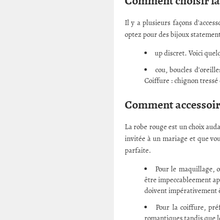
Comment choisir la 
Il y a plusieurs façons d'acces
optez pour des bijoux statement
up discret. Voici quelq
cou, boucles d'oreill
Coiffure : chignon tressé
Comment accessoiri
La robe rouge est un choix auda
invitée à un mariage et que vou
parfaite.
Pour le maquillage, o
être impeccableement appl
doivent impérativement ê
Pour la coiffure, pr
romantiques tandis que le