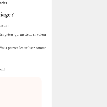
toirs .
iage ?
seils :
des pièces qui mettent en valeur
 Vous pouvez les utiliser comme
ch !