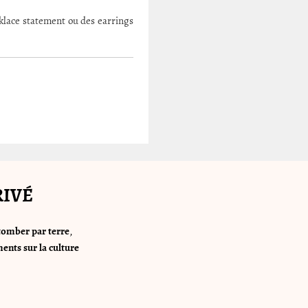
ecklace statement ou des earrings
RIVÉ
tomber par terre
,
ents sur la culture