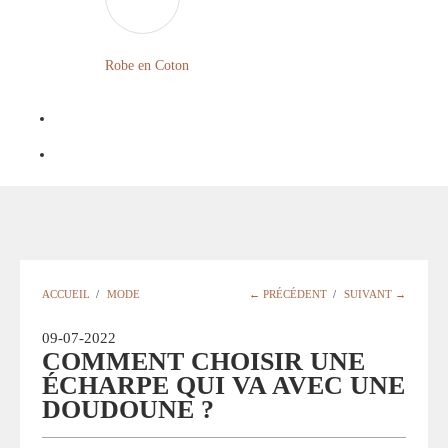
LONGUE
FLEURIE
Robe
Courte
Robe en Coton
ROBE
Bohème
BOHÈME
GRANDE
Notre
TAILLE
Blog
Question
?
ACCUEIL
/
MODE
← PRÉCÉDENT
/
SUIVANT →
09-07-2022
COMMENT CHOISIR UNE
ÉCHARPE QUI VA AVEC UNE
DOUDOUNE ?