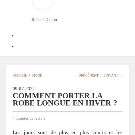
FLEURIE
ROBE
Robe en Coton
BOHÈME
GRANDE
TAILLE
Notre
Blog
Question
ACCUEIL
/
MODE
← PRÉCÉDENT
/
SUIVANT →
?
09-07-2022
COMMENT PORTER LA
ROBE LONGUE EN HIVER ?
4 minutes de lecture
Les jours sont de plus en plus courts et les