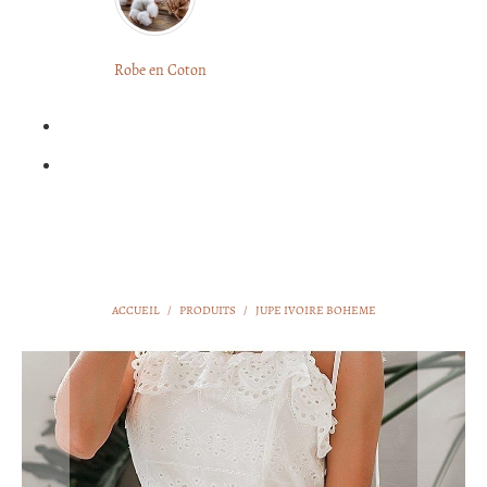
LONGUE
FLEURIE
Robe
Courte
Robe en Coton
ROBE
Bohème
BOHÈME
GRANDE
Notre
TAILLE
Blog
Question
?
ACCUEIL
/
PRODUITS
/
JUPE IVOIRE BOHEME