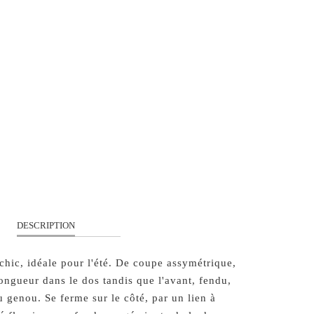
S
M
L
QUANTITÉ
AJOUTER À MON PANIER
DESCRIPTION
hic, idéale pour l'été. De coupe assymétrique,
longueur dans le dos tandis que l'avant, fendu,
 genou. Se ferme sur le côté, par un lien à