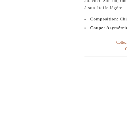
attacher. Son imprim
à son étoffe légère.
Composition:
Chi
Coupe: Asymétri
Collec
C