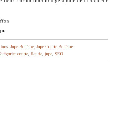
é fleuri sur un fond orangé ajoute de la douceur
ffon
que
tions:
Jupe Bohème
,
Jupe Courte Bohème
atégorie:
courte
,
fleurie
,
jupe
,
SEO