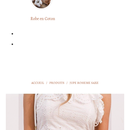
LONGUE
FLEURIE
Robe
Courte
Robe en Coton
ROBE
Bohème
BOHÈME
GRANDE
Notre
TAILLE
Blog
Question
?
ACCUEIL
/
PRODUITS
/
JUPE BOHEME SAXE