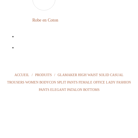
LONGUE
FLEURIE
Robe en Coton
ROBE
BOHÈME
GRANDE
Notre
TAILLE
Blog
Question
ACCUEIL
/
PRODUITS
/
GLAMAKER HIGH WAIST SOLID CASUAL
?
TROUSERS WOMEN BODYCON SPLIT PANTS FEMALE OFFICE LADY FASHION
PANTS ELEGANT PATALON BOTTOMS