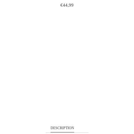
€44,99
S
M
L
XL
XXL
QUANTITÉ
AJOUTER À MON PANIER
DESCRIPTION