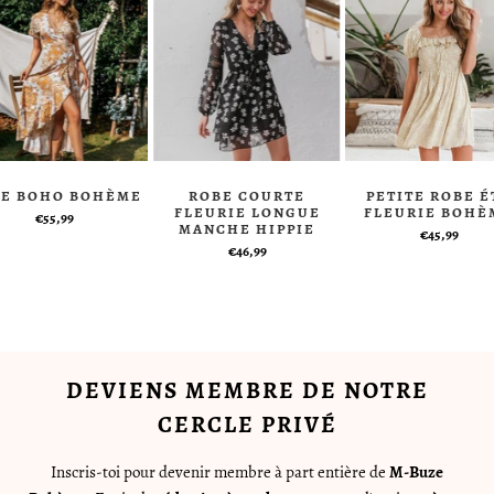
BE BOHO BOHÈME
ROBE COURTE
PETITE ROBE É
FLEURIE LONGUE
FLEURIE BOHÈ
€55,99
MANCHE HIPPIE
€45,99
€46,99
DEVIENS MEMBRE DE NOTRE
CERCLE PRIVÉ
Inscris-toi pour devenir membre à part entière de
M-Buze