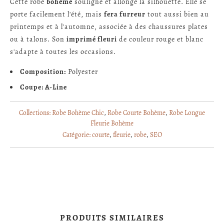
Cette robe
bohème
souligne et allonge la silhouette. Elle se
porte facilement l'été, mais
fera furreur
tout aussi bien au
printemps et à l'automne, associée à des chaussures plates
ou à talons. Son
imprimé fleuri
de couleur rouge et blanc
s'adapte à toutes les occasions.
Composition:
Polyester
Coupe: A-Line
Collections:
Robe Bohème Chic
,
Robe Courte Bohème
,
Robe Longue
Fleurie Bohème
Catégorie:
courte
,
fleurie
,
robe
,
SEO
PRODUITS SIMILAIRES