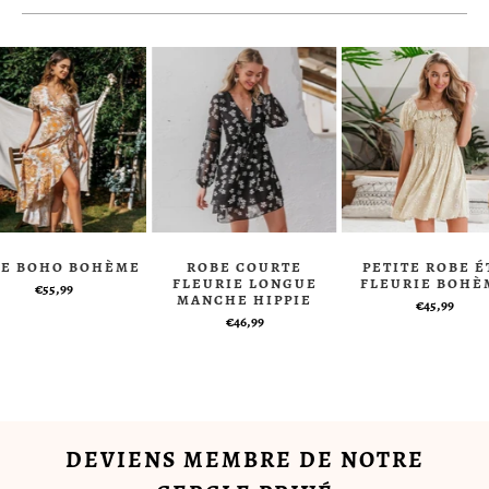
BE BOHO BOHÈME
ROBE COURTE
PETITE ROBE É
FLEURIE LONGUE
FLEURIE BOHÈ
€55,99
MANCHE HIPPIE
€45,99
€46,99
DEVIENS MEMBRE DE NOTRE