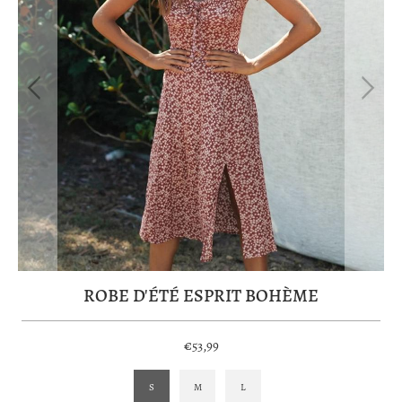
ROBE D'ÉTÉ ESPRIT BOHÈME
€53,99
S
M
L