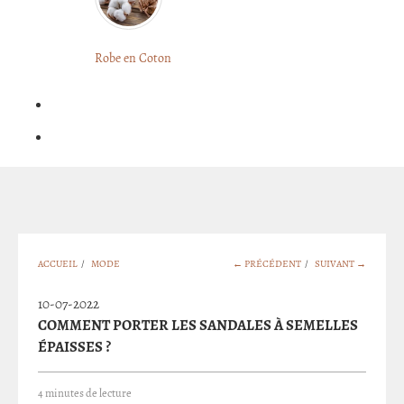
LONGUE
FLEURIE
Robe
Courte
Robe en Coton
ROBE
Bohème
BOHÈME
GRANDE
Notre
TAILLE
Blog
Question
?
ACCUEIL
/
MODE
← PRÉCÉDENT
/
SUIVANT →
10-07-2022
COMMENT PORTER LES SANDALES À SEMELLES
ÉPAISSES ?
4 minutes de lecture