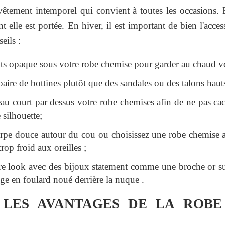
êtement intemporel qui convient à toutes les occasions. E
t elle est portée. En hiver, il est important de bien l'acce
eils :
nts opaque sous votre robe chemise pour garder au chaud v
aire de bottines plutôt que des sandales ou des talons haut
u court par dessus votre robe chemises afin de ne pas cac
 silhouette;
arpe douce autour du cou ou choisissez une robe chemise 
trop froid aux oreilles ;
tre look avec des bijoux statement comme une broche or su
e en foulard noué derrière la nuque .
 LES AVANTAGES DE LA ROBE