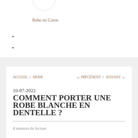
LONGUE
FLEURIE
Robe en Coton
ROBE
BOHÈME
GRANDE
Notre
TAILLE
Blog
Question
ACCUEIL
/
MODE
← PRÉCÉDENT
/
SUIVANT →
?
10-07-2022
COMMENT PORTER UNE
ROBE BLANCHE EN
DENTELLE ?
4 minutes de lecture