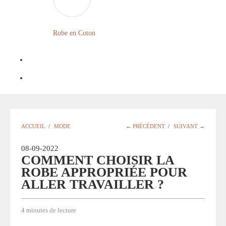
LONGUE
FLEURIE
Robe en Coton
ROBE
BOHÈME
GRANDE
Notre
TAILLE
Blog
Question
ACCUEIL
/
MODE
← PRÉCÉDENT
/
SUIVANT →
?
08-09-2022
COMMENT CHOISIR LA
ROBE APPROPRIÉE POUR
ALLER TRAVAILLER ?
4 minutes de lecture