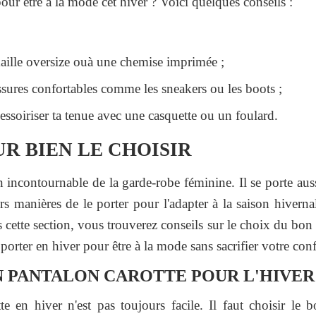
ur être à la mode cet hiver ? Voici quelques conseils :
maille oversize ouà une chemise imprimée ;
ssures confortables comme les sneakers ou les boots ;
cessoiriser ta tenue avec une casquette ou un foulard.
R BIEN LE CHOISIR
n incontournable de la garde-robe féminine. Il se porte auss
eurs manières de le porter pour l'adapter à la saison hivern
s cette section, vous trouverez conseils sur le choix du bon
orter en hiver pour être à la mode sans sacrifier votre conf
N PANTALON CAROTTE POUR L'HIVER
te en hiver n'est pas toujours facile. Il faut choisir le