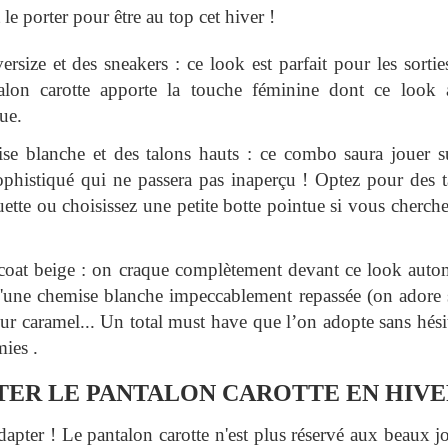
e porter pour être au top cet hiver !
rsize et des sneakers : ce look est parfait pour les sortie
lon carotte apporte la touche féminine dont ce look a
ue.
e blanche et des talons hauts : ce combo saura jouer su
 sophistiqué qui ne passera pas inaperçu ! Optez pour des 
uette ou choisissez une petite botte pointue si vous cherche
coat beige : on craque complètement devant ce look autom
d'une chemise blanche impeccablement repassée (on adore 
ur caramel... Un total must have que l’on adopte sans hésite
ies .
ER LE PANTALON CAROTTE EN HIVE
s'adapter ! Le pantalon carotte n'est plus réservé aux beaux 