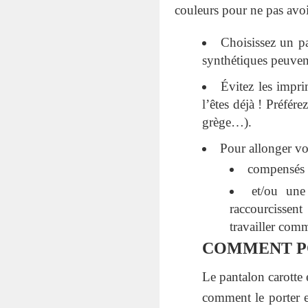
couleurs pour ne pas avoi
Choisissez un pa
synthétiques peuvent
Évitez les impri
l’êtes déjà ! Préfér
grège…).
Pour allonger vot
compensés
et/ou une
raccourcissent
travailler comm
COMMENT PO
Le pantalon carotte 
comment le porter e