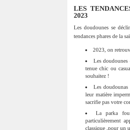
LES TENDANCE
2023
Les doudounes se décline
tendances phares de la s
2023, on retrouv
Les doudounes ov
tenue chic ou casu
souhaitez !
Les doudounas lo
leur matière imperm
sacrifie pas votre co
La parka four
particulièrement ap
classique ,pour un 