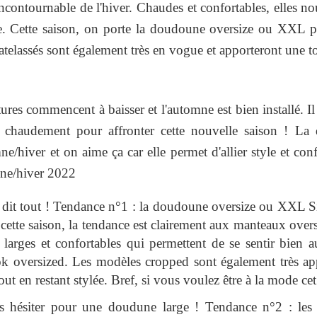
ontournable de l'hiver. Chaudes et confortables, elles no
le. Cette saison, on porte la doudoune oversize ou XXL po
elassés sont également très en vogue et apporteront une to
atures commencent à baisser et l'automne est bien installé. 
s chaudement pour affronter cette nouvelle saison ! La 
ne/hiver et on aime ça car elle permet d'allier style et conf
mne/hiver 2022
dit tout ! Tendance n°1 : la doudoune oversize ou XXL Si
ette saison, la tendance est clairement aux manteaux over
es larges et confortables qui permettent de se sentir bien
ok oversized. Les modèles cropped sont également très appr
tout en restant stylée. Bref, si vous voulez être à la mode ce
s hésiter pour une doudune large ! Tendance n°2 : les