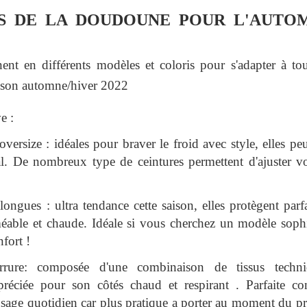
S DE LA DOUDOUNE POUR L'AUTOMN
nt en différents modèles et coloris pour s'adapter à tou
aison automne/hiver 2022
e :
ersize : idéales pour braver le froid avec style, elles pe
al. De nombreux type de ceintures permettent d'ajuster 
ngues : ultra tendance cette saison, elles protègent parf
éable et chaude. Idéale si vous cherchez un modèle sophi
nfort !
rure: composée d'une combinaison de tissus techniqu
préciée pour son côt​és chaud ​et respirant . Parfaite co
usage quotidien car plus pratique a porter au moment du p