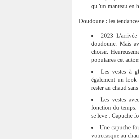
qu 'un manteau en h
Doudoune : les tendance
2023 L'arrivée 
doudoune. Mais avec
choisir. Heureusem
populaires cet autom
Les vestes à gl
également un look c
rester au chaud san
Les vestes ave
fonction du temps. 
se leve . Capuche fo
Une capuche four
votrecasque au chau