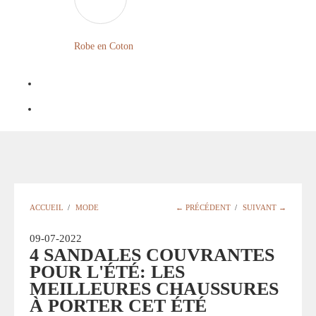
LONGUE
FLEURIE
Robe
Courte
Robe en Coton
ROBE
Bohème
BOHÈME
GRANDE
Notre
TAILLE
Blog
Question
?
ACCUEIL
/
MODE
← PRÉCÉDENT
/
SUIVANT →
09-07-2022
4 SANDALES COUVRANTES
POUR L'ÉTÉ: LES
MEILLEURES CHAUSSURES
À PORTER CET ÉTÉ