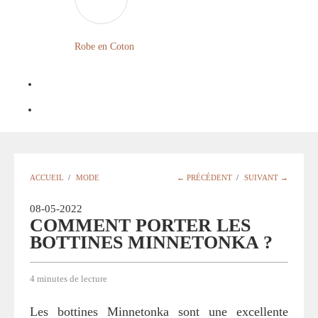
FLEURIE
ROBE
Robe en Coton
BOHÈME
GRANDE
TAILLE
Notre
Blog
Question
ACCUEIL
/
MODE
← PRÉCÉDENT
/
SUIVANT →
?
08-05-2022
COMMENT PORTER LES
BOTTINES MINNETONKA ?
4 minutes de lecture
Les bottines Minnetonka sont une excellente