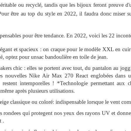
 véritable ou recyclé, tandis que les bijoux feront preuve d'
Pour être au top du style en 2022, il faudra donc miser su
spensables pour être tendance. En 2022, voici les 22 incont
légant et spacieux : on craque pour le modèle XXL en cui
é, optez pour unsac bandoulière en toile de jean.
akers chic : elles se portent avec tout, du pantalon au jogg
es nouvelles Nike Air Max 270 React englobées dans u
restent intemporelles ! *Technologie permettant aux c
 même après plusieurs utilisations.
eige classique ou coloré: indispensable lorsque le vent com
es rondees qui protegent nos yeux des rayons UV et donne
 .