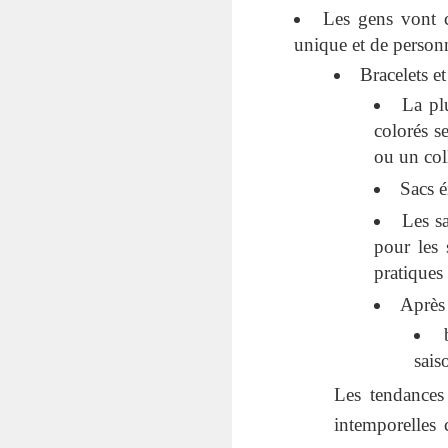
Les gens vont c
unique et de personn
Bracelets et
La plu
colorés s
ou un coll
Sacs 
Les s
pour les
pratiques 
Après 
sais
Les tendances
intemporelles