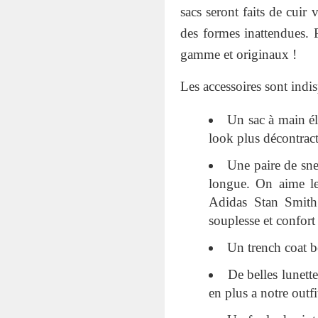
sacs seront faits de cuir
des formes inattendues. 
gamme et originaux !
Les accessoires sont indi
Un sac à main é
look plus décontract
Une paire de sne
longue. On aime l
Adidas Stan Smith 
souplesse et confort
Un trench coat b
De belles lunett
en plus a notre outfit