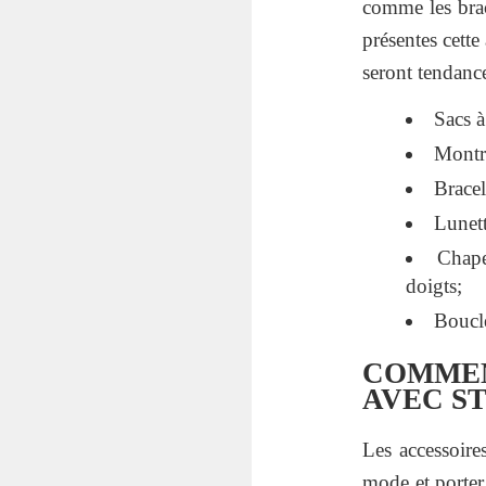
comme les brac
présentes cett
seront tendanc
Sacs à
Montre
Bracel
Lunett
Chape
doigts;
Boucle
COMME
AVEC S
Les accessoire
mode et porter 