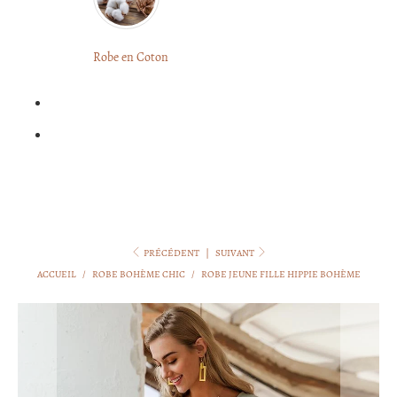
LONGUE
FLEURIE
Robe
Courte
Robe en Coton
ROBE
Bohème
BOHÈME
GRANDE
Notre
TAILLE
Blog
Question
?
PRÉCÉDENT
|
SUIVANT
ACCUEIL
/
ROBE BOHÈME CHIC
/
ROBE JEUNE FILLE HIPPIE BOHÈME