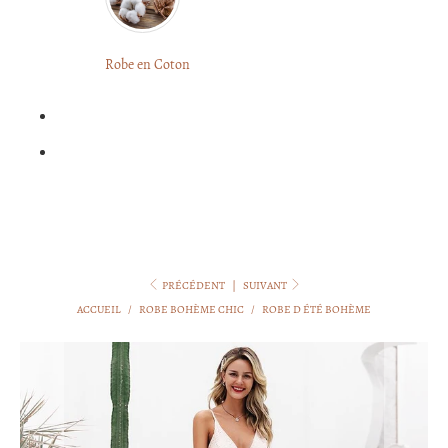
LONGUE
FLEURIE
Robe
Courte
Robe en Coton
ROBE
Bohème
BOHÈME
GRANDE
Notre
TAILLE
Blog
Question
?
PRÉCÉDENT
|
SUIVANT
ACCUEIL
/
ROBE BOHÈME CHIC
/
ROBE D ÉTÉ BOHÈME