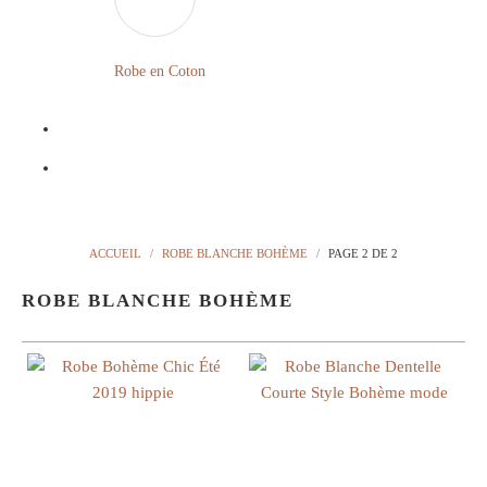
LONGUE
FLEURIE
Robe en Coton
ROBE
BOHÈME
GRANDE
Notre
TAILLE
Blog
Question
ACCUEIL
/
ROBE BLANCHE BOHÈME
/
PAGE 2 DE 2
?
ROBE BLANCHE BOHÈME