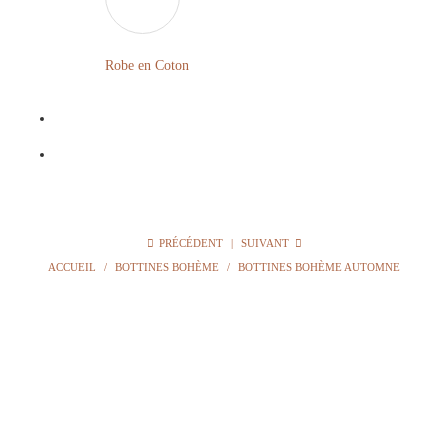
LONGUE
FLEURIE
Robe en Coton
ROBE
BOHÈME
GRANDE
Notre
TAILLE
Blog
Question
PRÉCÉDENT
|
SUIVANT
?
ACCUEIL
/
BOTTINES BOHÈME
/
BOTTINES BOHÈME AUTOMNE