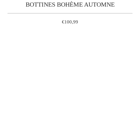
BOTTINES BOHÈME AUTOMNE
€100,99
42
39
38
37
41
40
QUANTITÉ
AJOUTER À MON PANIER