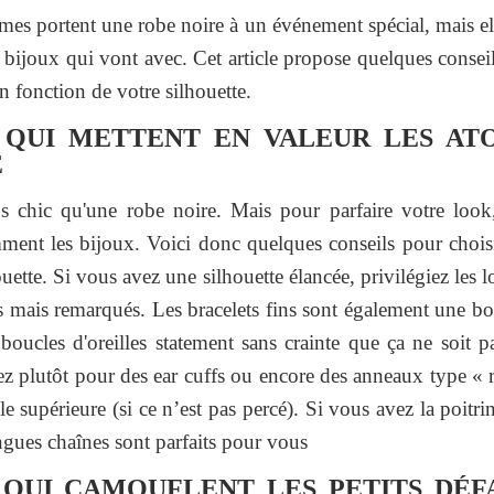
s portent une robe noire à un événement spécial, mais ell
 bijoux qui vont avec. Cet article propose quelques consei
en fonction de votre silhouette.
 QUI METTENT EN VALEUR LES AT
E
us chic qu'une robe noire. Mais pour parfaire votre look,
mment les bijoux. Voici donc quelques conseils pour choisi
ouette. Si vous avez une silhouette élancée, privilégiez les 
ets mais remarqués. Les bracelets fins sont également une 
 boucles d'oreilles statement sans crainte que ça ne soit 
ez plutôt pour des ear cuffs ou encore des anneaux type « 
le supérieure (si ce n’est pas percé). Si vous avez la poitri
ngues chaînes sont parfaits pour vous
 QUI CAMOUFLENT LES PETITS DÉF