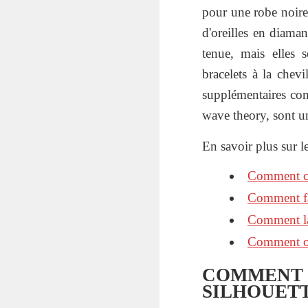
pour une robe noire, 
d'oreilles en diama
tenue, mais elles s
bracelets à la chev
supplémentaires com
wave theory, sont un
En savoir plus sur le
Comment cou
Comment fai
Comment lav
Comment ou
COMMENT 
SILHOUETT