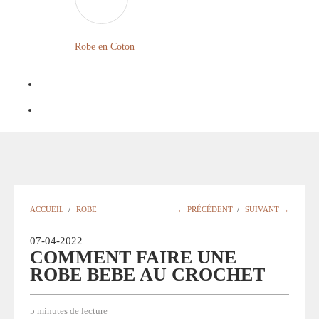
LONGUE
FLEURIE
Robe
Courte
Robe en Coton
ROBE
Bohème
BOHÈME
GRANDE
Notre
TAILLE
Blog
Question
?
ACCUEIL
/
ROBE
← PRÉCÉDENT
/
SUIVANT →
07-04-2022
COMMENT FAIRE UNE
ROBE BEBE AU CROCHET
5 minutes de lecture