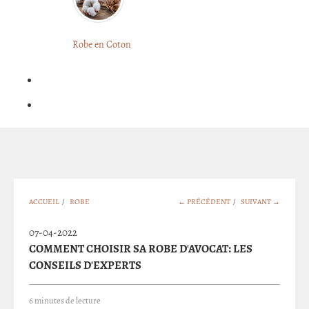
LONGUE
FLEURIE
Robe
Courte
Robe en Coton
ROBE
Bohème
BOHÈME
GRANDE
Notre
TAILLE
Blog
Question
?
ACCUEIL
/
ROBE
← PRÉCÉDENT
/
SUIVANT →
07-04-2022
COMMENT CHOISIR SA ROBE D'AVOCAT: LES
CONSEILS D'EXPERTS
6 minutes de lecture