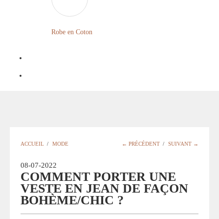
LONGUE
FLEURIE
Robe
Courte
Robe en Coton
ROBE
Bohème
BOHÈME
GRANDE
Notre
TAILLE
Blog
Question
?
ACCUEIL
/
MODE
← PRÉCÉDENT
/
SUIVANT →
08-07-2022
COMMENT PORTER UNE
VESTE EN JEAN DE FAÇON
BOHÈME/CHIC ?